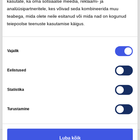
kasutate, ka oma sotsiaalse meedia, reklaami- ja
analüüsipartneritele, kes võivad seda kombineerida muu
teabega, mida olete neile esitanud või mida nad on kogunud
teiepoolse teenuste kasutamise käigus.
Nõusoleku
2024-11-07
Vajalik
valik
Elektriauto hooldus talvel. Kas olete
teinud kõik, et sõit läheks hästi?
Eelistused
ELEKTRIAUTOD
IGNITIS ONI UUDISED
SOOVITUSI
Statistika
Turustamine
Luba kõik