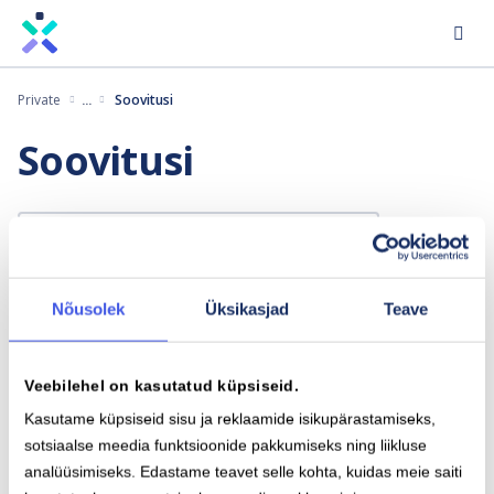
Liigu
edasi
põhisisu
Private
Soovitusi
juurde
Soovitusi
Soovitusi
Nõusolek
Üksikasjad
Teave
Veebilehel on kasutatud küpsiseid.
Kasutame küpsiseid sisu ja reklaamide isikupärastamiseks,
sotsiaalse meedia funktsioonide pakkumiseks ning liikluse
analüüsimiseks. Edastame teavet selle kohta, kuidas meie saiti