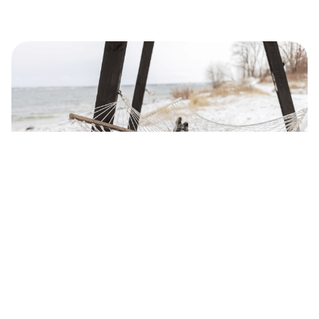
2026-02-13
Avasta elektriautoga talvist Virumaad
ELEKTRIAUTOD
IGNITIS ONI UUDISED