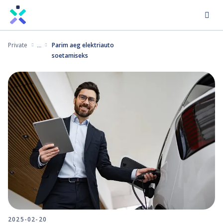
Liigu
edasi
põhisisu
Private
Parim aeg elektriauto
juurde
soetamiseks
2025-02-20