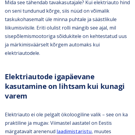
Mida see tähendab tavakasutajale? Kui elektriauto hind
on seni tundunud kõrge, siis nüüd on võimalik
taskukohasemalt üle minna puhtale ja säästlikule
liikumisviisile. Eriti olulist rolli mängib see ajal, mil
sisepõlemismootoriga sõidukitele on kehtestatud uus
ja märkimisväärselt kõrgem automaks kui
elektriautodele.
Elektriautode igapäevane
kasutamine on lihtsam kui kunagi
varem
Elektriauto ei ole pelgalt ökoloogiline valik – see on ka
praktiline ja mugav. Viimastel aastatel on Eestis
märgatavalt arenenud
laadimistaristu
, muutes