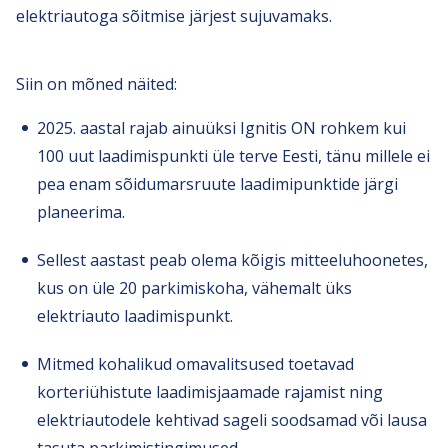
elektriautoga sõitmise järjest sujuvamaks.
Siin on mõned näited:
2025. aastal rajab ainuüksi Ignitis ON rohkem kui
100 uut laadimispunkti üle terve Eesti, tänu millele ei
pea enam sõidumarsruute laadimipunktide järgi
planeerima.
Sellest aastast peab olema kõigis mitteeluhoonetes,
kus on üle 20 parkimiskoha, vähemalt üks
elektriauto laadimispunkt.
Mitmed kohalikud omavalitsused toetavad
korteriühistute laadimisjaamade rajamist ning
elektriautodele kehtivad sageli soodsamad või lausa