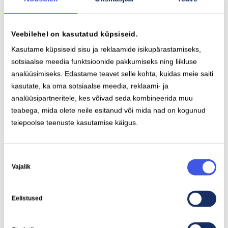
Samuti on elektriautodel madalamad hoolduskulud,
kuna puuduvad õlivahetused ja keerukad
Veebilehel on kasutatud küpsiseid.
mootoriosad.
Kasutame küpsiseid sisu ja reklaamide isikupärastamiseks,
sotsiaalse meedia funktsioonide pakkumiseks ning liikluse
Kui lisada siia juurde riiklikud toetused ja soodustused,
analüüsimiseks. Edastame teavet selle kohta, kuidas meie saiti
on elektriauto pikas perspektiivis oluliselt
kasutate, ka oma sotsiaalse meedia, reklaami- ja
kuluefektiivsem valik.
analüüsipartneritele, kes võivad seda kombineerida muu
teabega, mida olete neile esitanud või mida nad on kogunud
teiepoolse teenuste kasutamise käigus.
Ära jää võimalusest ilma
Nõusoleku
Vajalik
Eesti riik on seadnud ambitsioonikad eesmärgid
valik
süsinikuheidete vähendamiseks ja jätkusuutliku
transpordi edendamiseks. Uued toetused, pidevalt
Eelistused
arenev laadimistaristu ja madalamad hoolduskulud
muudavad elektriauto ostmise nutikaks ja