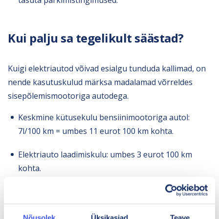
tasuta parkimistingimused.
Kui palju sa tegelikult säästad?
Kuigi elektriautod võivad esialgu tunduda kallimad, on
nende kasutuskulud märksa madalamad võrreldes
sisepõlemismootoriga autodega.
Keskmine kütusekulu bensiinimootoriga autol:
7l/100 km = umbes 11 eurot 100 km kohta.
Elektriauto laadimiskulu: umbes 3 eurot 100 km
kohta.
Aastas võib säästa kütusekuludelt ligi 1000 eurot või
rohkem, sõltuvalt sõiduharjumustest.
Nõusolek
Üksikasjad
Teave