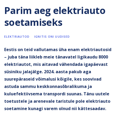
Parim aeg elektriauto
soetamiseks
ELEKTRIAUTOD
IGNITIS ONI UUDISED
Eestis on teid vallutamas üha enam elektriautosid
– juba täna liikleb meie tänavatel ligikaudu 8000
elektriautot, mis aitavad vähendada igapäevast
süsiniku jalajälge. 2024. aasta pakub aga
suurepäraseid võimalusi kõigile, kes soovivad
astuda sammu keskkonnasõbralikuma ja
kuluefektiivsema transpordi suunas. Tänu uutele
toetustele ja arenevale taristule pole elektriauto
soetamine kunagi varem olnud nii kättesaadav.